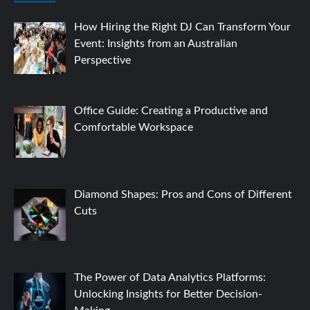
How Hiring the Right DJ Can Transform Your
Event: Insights from an Australian
Perspective
Office Guide: Creating a Productive and
Comfortable Workspace
Diamond Shapes: Pros and Cons of Different
Cuts
The Power of Data Analytics Platforms:
Unlocking Insights for Better Decision-