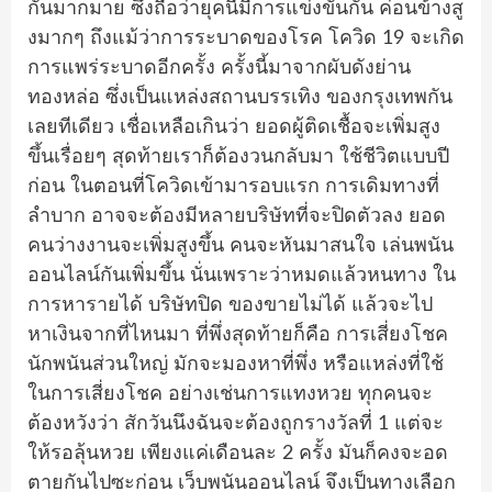
กันมากมาย ซึ่งถือว่ายุคนี้มีการแข่งขันกัน ค่อนข้างสู
งมากๆ ถึงแม้ว่าการระบาดของโรค โควิด 19 จะเกิด
การแพร่ระบาดอีกครั้ง ครั้งนี้มาจากผับดังย่าน
ทองหล่อ ซึ่งเป็นแหล่งสถานบรรเทิง ของกรุงเทพกัน
เลยทีเดียว เชื่อเหลือเกินว่า ยอดผู้ติดเชื้อจะเพิ่มสูง
ขึ้นเรื่อยๆ สุดท้ายเราก็ต้องวนกลับมา ใช้ชีวิตแบบปี
ก่อน ในตอนที่โควิดเข้ามารอบแรก การเดิมทางที่
ลำบาก อาจจะต้องมีหลายบริษัทที่จะปิดตัวลง ยอด
คนว่างงานจะเพิ่มสูงขึ้น คนจะหันมาสนใจ เล่นพนัน
ออนไลน์กันเพิ่มขึ้น นั่นเพราะว่าหมดแล้วหนทาง ใน
การหารายได้ บริษัทปิด ของขายไม่ได้ แล้วจะไป
หาเงินจากที่ไหนมา ที่พึ่งสุดท้ายก็คือ การเสี่ยงโชค
นักพนันส่วนใหญ่ มักจะมองหาที่พึ่ง หรือแหล่งที่ใช้
ในการเสี่ยงโชค อย่างเช่นการแทงหวย ทุกคนจะ
ต้องหวังว่า สักวันนึงฉันจะต้องถูกรางวัลที่ 1 แต่จะ
ให้รอลุ้นหวย เพียงแค่เดือนละ 2 ครั้ง มันก็คงจะอด
ตายกันไปซะก่อน เว็บพนันออนไลน์ จึงเป็นทางเลือก