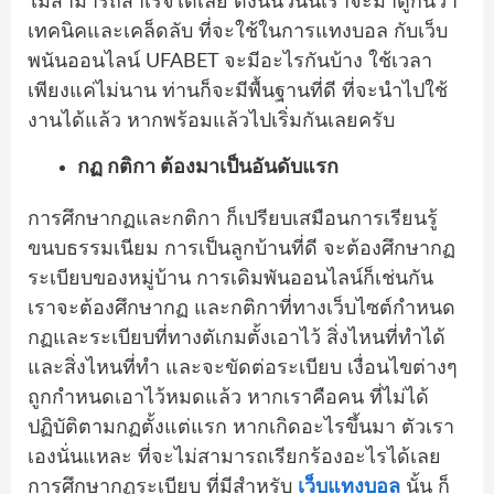
ไม่สามารถสำเร็จได้เลย ดังนั้นวันนี้เราจะมาดูกันว่า
เทคนิคและเคล็ดลับ ที่จะใช้ในการแทงบอล กับเว็บ
พนันออนไลน์ UFABET จะมีอะไรกันบ้าง ใช้เวลา
เพียงแค่ไม่นาน ท่านก็จะมีพื้นฐานที่ดี ที่จะนำไปใช้
งานได้แล้ว หากพร้อมแล้วไปเริ่มกันเลยครับ
กฏ กติกา ต้องมาเป็นอันดับแรก
การศึกษากฏและกติกา ก็เปรียบเสมือนการเรียนรู้
ขนบธรรมเนียม การเป็นลูกบ้านที่ดี จะต้องศึกษากฏ
ระเบียบของหมู่บ้าน การเดิมพันออนไลน์ก็เช่นกัน
เราจะต้องศึกษากฏ และกติกาที่ทางเว็บไซต์กำหนด
กฏและระเบียบที่ทางตัเกมตั้งเอาไว้ สิ่งไหนที่ทำได้
และสิ่งไหนที่ทำ และจะขัดต่อระเบียบ เงื่อนไขต่างๆ
ถูกกำหนดเอาไว้หมดแล้ว หากเราคือคน ที่ไม่ได้
ปฏิบัติตามกฏตั้งแต่แรก หากเกิดอะไรขึ้นมา ตัวเรา
เองนั่นแหละ ที่จะไม่สามารถเรียกร้องอะไรได้เลย
การศึกษากฏระเบียบ ที่มีสำหรับ
เว็บแทงบอล
นั้น ก็