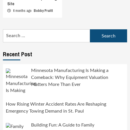
Site
6 months ago
Bobby Pruitt
Search
for:
Recent Post
Minnesota Manufacturing Is Making a
Comeback: Why Equipment Valuation
Matters More Than Ever
How Rising Winter Accident Rates Are Reshaping
Emergency Towing Demand in St. Paul
Building Fun: A Guide to Family