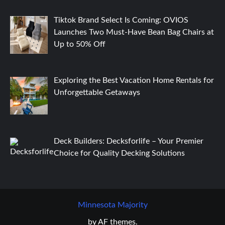
Tiktok Brand Select Is Coming: OVIOS
Launches Two Must-Have Bean Bag Chairs at
Up to 50% Off
Exploring the Best Vacation Home Rentals for
Unforgettable Getaways
Deck Builders: Decksforlife – Your Premier
Choice for Quality Decking Solutions
Minnesota Majority
by AF themes.