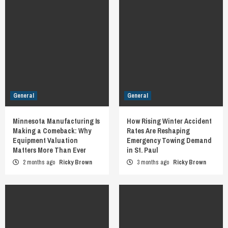
General
General
Minnesota Manufacturing Is
How Rising Winter Accident
Making a Comeback: Why
Rates Are Reshaping
Equipment Valuation
Emergency Towing Demand
Matters More Than Ever
in St. Paul
2 months ago
Ricky Brown
3 months ago
Ricky Brown