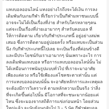
แทงบอลออนไลน์ แทงอย่างไรถึงจะได้เงิน การลง
เดิมพันกับเกมกีฬา ที่เรียกว่าเป็นกีฬามหาชนแบบนี้
อาจจะไม่ได้เป็นเรื่องที่ง่าย สำหรับใครหลายๆคน
แต่จะเป็นเรื่องที่ง่ายเอามากๆ สำหรับคอบอล ที่
ให้การติดตาม เกี่ยวกับกีฬาประเภทนี้ อยู่อย่างสม่พ
เสมอ ซึ่งการติดตามอยู่บ่อยครั้ง หรือแทบจะเป็นส่วน
นึง กับกีฬาประเภทนี้ไปเลย จะเป้นเรื่องที่ค่อนข้างดี
และมีประโยชน์กับเราเอามากๆ นั่นเพราะอะไร การ
ลงเดิมพันแทงบอล หรือการแทงบอลออนไลน์นั้น ไม่
ได้เหมือนการพนันรูปแบบทั่วไป ที่เราจะมาอาศัย
เพียงแค่ดวง หรือใช้เพียงแค่โชคชะตาเท่านั้น แต่
การแทงบอลออนบน์นั้น จะอาศัยหลักการและเหตุผล
จะต้องมีการวิเคราะห์ ตามหลักความเป็นจริง ว่าสิ่ง
ที่จะเกิดขึ้นต่อไปนั้น มีโอกาสที่จะชนะมากน้อยแค่
ไหน ซึ่งจะมองจากสถิติการแข่งก่อนหน้า โดยส่วน
ใหญ่แล้ว จะนับย้อนกลับไป 3 – 5 นัด กีฬาฟุตบอล