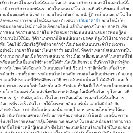
เรียกว่าคาสิโนออนไลน์นั่นเอง โดยเจ้าแหล่งบริการเกมคาสิโนออนไลน์นี้
จะมีการบริการเกมพนันราวกับในบ่อนคาสิโน สถานที่ จริงเพียงแค่ชื่อเรียก
เกมนั้นจะลงท้ายด้วยคำว่าออนไลน์ เพิ่มเข้ามาเพื่อรู้ดีว่าเป็นเกมคาสิโน ใน
ลักษณะของการออนไลน์นั่นเองล่ะดังเช่นว่า
เว็บบาคาร่า
ออนไลน์ เว็บ
พนันบอลออนไลน์ กางล็คแจ็คออนไลน์ แล้วก็เกมคาสิโนฯลฯ สำหรับเพื่อ
การเล่น กิจกรรมเกมคาสิโน หรือเกมการเดิมพันนั้นนักเล่นการพนันผู้คน
จำนวนไม่ใช้น้อย รู้ดีว่าเกมพวกนี้มีเสน่ห์เฉพาะบุคคล ที่จูงใจให้ร่วมวางเดิม
พัน โดยไม่มีเบื่อหรือรู้สึกซ้ำซากถ้าจำเป็นต้องเล่นเป็นประจำโดยเฉพาะ
อย่างยิ่ง เกมคาสิโนอย่างไพ่บาคาร่า ออนไลน์ ที่จัดว่าเหล่านักเล่นการพนัน
จำนวนมากเลือกเป็นกิจกรรมเล่นยามว่างเมื่อมาเยี่ยมบ่อนคาสิโนสถานที่ใช่
หรือนอกนั้นเมื่อเกมไพ่จำพวกนี้ได้กำเนิดเป็นกิจกรรม ที่บริการให้เหล่าผู้รัก
การลุ้นโชค ได้เลือกเล่นในแบบออนไลน์ ซึ่งแน่ ๆ ว่าอีกทั้งนัก เสี่ยงโชค
หน้าเก่า รวมทั้งนักการพนันคนใหม่ ต่างมีความสนใจเป็นอย่างมาก ด้วยเหตุ
ว่าเกมไพ่ประเภทนี้มีข้อดีที่กรรมวิธี การเล่นพนันนั้นจบไวได้เงินไว และก็
แนวทางการเล่นก็เข้าใจง่ายไม่สลับซับซ้อน ทั้งยังเมื่อได้เข้ามาเป็นเกมพนัน
บนโลก อินเตอร์เน็ต แล้วยิ่งทวีความน่าดึงดูดใจเพิ่มขึ้นเรื่อย ๆ โดยอย่างที่
พวกเรารู้ ๆ กันดีอยู่แล้วว่าในโลกการติดต่อสื่อสารออนไลน์นั้นเป็นการ
จัดการที่รวดเร็วทันใจภายใต้โครงข่ายอินเตอร์เน็ตและไม่มีข้อจำกัด
สำหรับในการเข้าถึงถึงแม้บุคคลนั้น จะอยู่ไกล ห่างขนาดไหนก็ขอให้แค่
เพียงมีเครื่องคอมพิวเตอร์พร้อมการเชื่อมต่ออินเตอร์เน็ตเพียงแค่นั้น ความ
รื่นเริงใจจากแหล่งการลุ้นโชคอย่างบ่อนคาสิโน เสมอเหมือนจริงก็สามารถ
เกิดขึ้นได้ข้างหน้าผู้เล่นแล้ว ซึ่งไม่ว่าจะเกมสล็อตหรือเกมไพ่ ที่ในสมัยก่อน