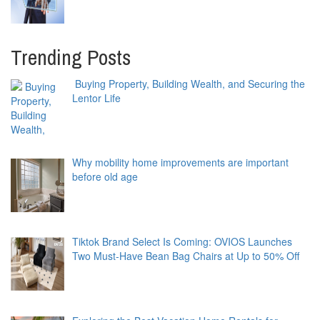
Trending Posts
Buying Property, Building Wealth, and Securing the
Lentor Life
Why mobility home improvements are important
before old age
Tiktok Brand Select Is Coming: OVIOS Launches
Two Must-Have Bean Bag Chairs at Up to 50% Off