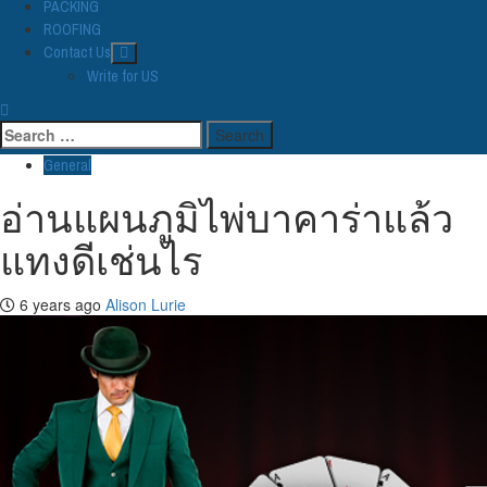
PACKING
ROOFING
Contact Us
Write for US
Search
for:
General
อ่านแผนภูมิไพ่บาคาร่าแล้ว
แทงดีเช่นไร
6 years ago
Alison Lurie