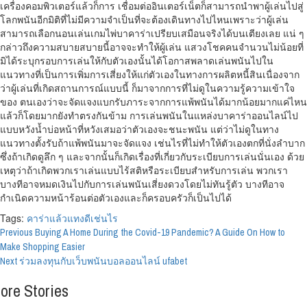
เครื่องคอมพิวเตอร์แล้วก็การ เชื่อมต่ออินเตอร์เน็ตก็สามารถนำพาผู้เล่นไปสู่
โลกพนันอีกมิติที่ไม่มีความจำเป็นที่จะต้องเดินทางไปไหนเพราะว่าผู้เล่น
สามารถเลือกนอนเล่นเกมไพ่บาคาร่าเปรียบเสมือนจริงได้บนเตียงเลย แน่ ๆ
กล่าวถึงความสบายสบายนี้อาจจะทำให้ผู้เล่น แสวงโชคคนจำนวนไม่น้อยที่
มิได้ระบุกรอบการเล่นให้กับตัวเองนั้นได้โอกาสพลาดเล่นพนันไปใน
แนวทางที่เป็นการเพิ่มการเสี่ยงให้แก่ตัวเองในทางการผลิตหนี้สินเนื่องจาก
ว่าผู้เล่นที่เกิดสถานการณ์แบบนี้ ก็มาจากการที่ไม่ดูในความรู้ความเข้าใจ
ของ ตนเองว่าจะจัดแจงแบกรับภาระจากการแพ้พนันได้มากน้อยมากแค่ไหน
แล้วก็โดยมากยังทำตรงกันข้าม การเล่นพนันในแหล่งบาคาร่าออนไลน์ไป
แบบหวังน้ำบ่อหน้าที่หวังเสมอว่าตัวเองจะชนะพนัน แต่ว่าไม่ดูในทาง
แนวทางตั้งรับถ้าแพ้พนันมาจะจัดแจง เช่นไรที่ไม่ทำให้ตัวเองตกที่นั่งลำบาก
ซึ่งถ้าเกิดดูลึก ๆ และจากนั้นก็เกิดเรื่องที่เกี่ยวกับระเบียบการเล่นนั่นเอง ด้วย
เหตุว่าถ้าเกิดพวกเราเล่นแบบไร้สติหรือระเบียบสำหรับการเล่น พวกเรา
บางทีอาจหมดเงินไปกับการเล่นพนันเสี่ยงดวงโดยไม่ทันรู้ตัว บางทีอาจ
กำเนิดความหน้าร้อนต่อตัวเองและก็ครอบครัวก็เป็นไปได้
Tags:
คาร่าแล้วแทงดีเช่นไร
Continue
Previous
Buying A Home During the Covid-19 Pandemic? A Guide On How to
Make Shopping Easier
Reading
Next
ร่วมลงทุนกับเว็บพนันบอลออนไลน์ ufabet
ore Stories