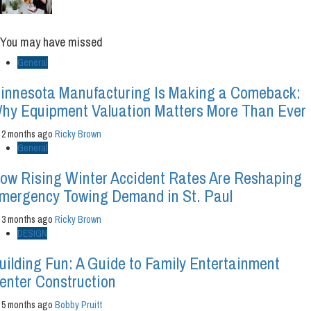
You may have missed
General
innesota Manufacturing Is Making a Comeback:
hy Equipment Valuation Matters More Than Ever
2 months ago
Ricky Brown
General
ow Rising Winter Accident Rates Are Reshaping
mergency Towing Demand in St. Paul
3 months ago
Ricky Brown
DESIGN
uilding Fun: A Guide to Family Entertainment
enter Construction
5 months ago
Bobby Pruitt