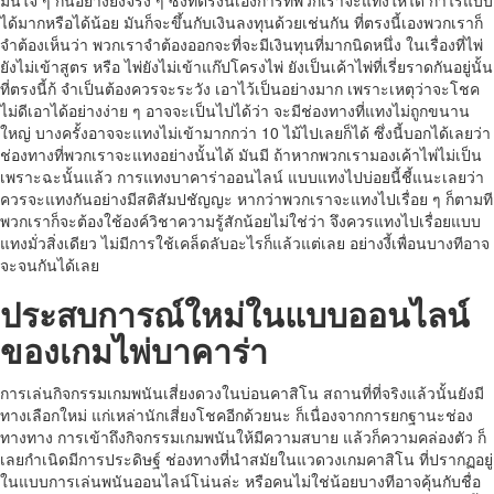
มั่นใจ ๆ กันอย่างยิ่งจริง ๆ ซึ่งที่ตรงนี้เองการที่พวกเราจะแทงให้ได้ กำไรแบบ
ได้มากหรือได้น้อย มันก็จะขึ้นกับเงินลงทุนด้วยเช่นกัน ที่ตรงนี้เองพวกเราก็
จำต้องเห็นว่า พวกเราจำต้องออกจะที่จะมีเงินทุนที่มากนิดหนึ่ง ในเรื่องที่ไพ่
ยังไม่เข้าสูตร หรือ ไพ่ยังไม่เข้าแก๊ปโครงไพ่ ยังเป็นเค้าไพ่ที่เรี่ยราดกันอยู่นั้น
ที่ตรงนี้ก้ จำเป็นต้องควรจะระวัง เอาไว้เป็นอย่างมาก เพราะเหตุว่าจะโชค
ไม่ดีเอาได้อย่างง่าย ๆ อาจจะเป็นไปได้ว่า จะมีช่องทางที่แทงไม่ถูกขนาน
ใหญ่ บางครั้งอาจจะแทงไม่เข้ามากกว่า 10 ไม้ไปเลยก็ได้ ซึ่งนี้บอกได้เลยว่า
ช่องทางที่พวกเราจะแทงอย่างนั้นได้ มันมี ถ้าหากพวกเรามองเค้าไพ่ไม่เป็น
เพราะฉะนั้นแล้ว การแทงบาคาร่าออนไลน์ แบบแทงไปบ่อยนี้ชี้แนะเลยว่า
ควรจะแทงกันอย่างมีสติสัมปชัญญะ หากว่าพวกเราจะแทงไปเรื่อย ๆ ก็ตามที
พวกเราก็จะต้องใช้องค์วิชาความรู้สักน้อยไม่ใช่ว่า จึงควรแทงไปเรื่อยแบบ
แทงมั่วสิ่งเดียว ไม่มีการใช้เคล็ดลับอะไรก็แล้วแต่เลย อย่างงี้เพื่อนบางทีอาจ
จะจนกันได้เลย
ประสบการณ์ใหม่ในแบบออนไลน์
ของเกมไพ่บาคาร่า
การเล่นกิจกรรมเกมพนันเสี่ยงดวงในบ่อนคาสิโน สถานที่ที่จริงแล้วนั้นยังมี
ทางเลือกใหม่ แก่เหล่านักเสี่ยงโชคอีกด้วยนะ ก็เนื่องจากการยกฐานะช่อง
ทางทาง การเข้าถึงกิจกรรมเกมพนันให้มีความสบาย แล้วก็ความคล่องตัว ก็
เลยกำเนิดมีการประดิษฐ์ ช่องทางที่นำสมัยในแวดวงเกมคาสิโน ที่ปรากฏอยู่
ในแบบการเล่นพนันออนไลน์โน่นล่ะ หรือคนไม่ใช่น้อยบางทีอาจคุ้นกับชื่อ