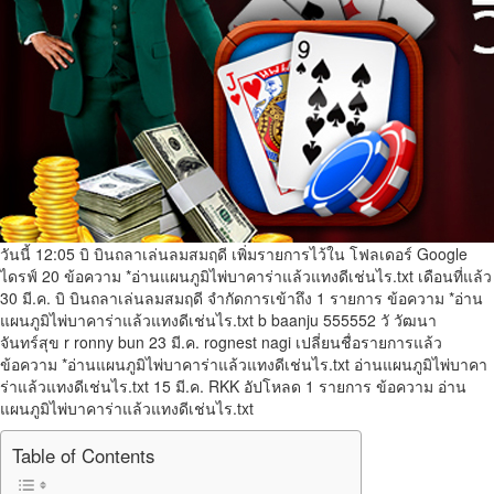
วันนี้ 12:05 บิ บินถลาเล่นลมสมฤดี เพิ่มรายการไว้ใน โฟลเดอร์ Google
ไดรฟ์ 20 ข้อความ *อ่านแผนภูมิไพ่บาคาร่าแล้วแทงดีเช่นไร.txt เดือนที่แล้ว
30 มี.ค. บิ บินถลาเล่นลมสมฤดี จำกัดการเข้าถึง 1 รายการ ข้อความ *อ่าน
แผนภูมิไพ่บาคาร่าแล้วแทงดีเช่นไร.txt b baanju 555552 วั วัฒนา
จันทร์สุข r ronny bun 23 มี.ค. rognest nagi เปลี่ยนชื่อรายการแล้ว
ข้อความ *อ่านแผนภูมิไพ่บาคาร่าแล้วแทงดีเช่นไร.txt อ่านแผนภูมิไพ่บาคา
ร่าแล้วแทงดีเช่นไร.txt 15 มี.ค. RKK อัปโหลด 1 รายการ ข้อความ อ่าน
แผนภูมิไพ่บาคาร่าแล้วแทงดีเช่นไร.txt
Table of Contents