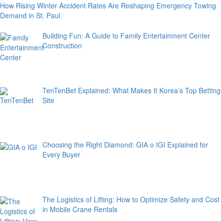
How Rising Winter Accident Rates Are Reshaping Emergency Towing
Demand in St. Paul
Building Fun: A Guide to Family Entertainment Center
Construction
TenTenBet Explained: What Makes It Korea’s Top Betting
Site
Choosing the Right Diamond: GIA o IGI Explained for
Every Buyer
The Logistics of Lifting: How to Optimize Safety and Cost
in Mobile Crane Rentals